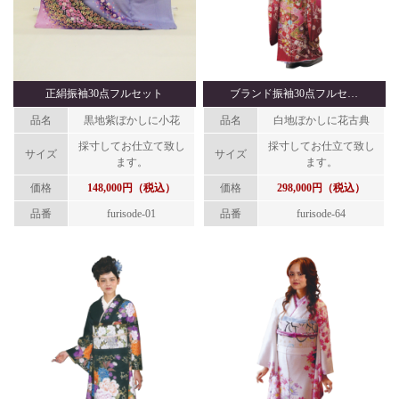
正絹振袖30点フルセット
ブランド振袖30点フルセ…
品名
黒地紫ぼかしに小花
品名
白地ぼかしに花古典
採寸してお仕立て致し
採寸してお仕立て致し
サイズ
サイズ
ます。
ます。
価格
148,000円（税込）
価格
298,000円（税込）
品番
furisode-01
品番
furisode-64