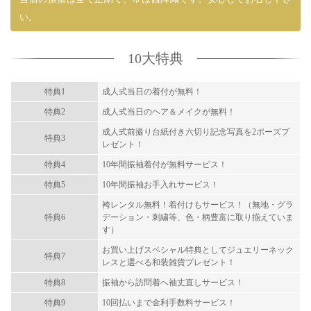
い。
10大特典
特典1
成人式当日の着付が無料！
特典2
成人式当日のヘア＆メイクが無料！
成人式前撮り台紙付き六切り記念写真を2ポーズプ
特典3
レゼント！
特典4
10年間振袖着付が無料サービス！
特典5
10年間振袖お手入れサービス！
袴レンタル無料！着付けもサービス！（無地・グラ
特典6
デーション・刺繍等、色・柄豊富に取り揃えていま
す）
お買い上げスペシャル特典としてジュエリーネック
特典7
レスと選べる和装雑貨プレゼント！
特典8
振袖から訪問着へ袖丈直しサービス！
特典9
10回払いまで金利手数料サービス！