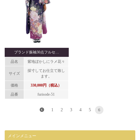
ブランド振袖30点フルセ…
品名
紫地ぼかしにラメ花々
採寸してお仕立て致し
サイズ
ます。
価格
330,000円（税込）
品番
furisode-51
1
2
3
4
5
6
メインメニュー