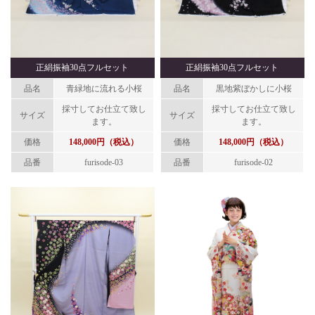
正絹振袖30点フルセット
正絹振袖30点フルセット
品名
青緑地に流れる小桜
品名
黒地紫ぼかしに小桜
採寸してお仕立て致し
採寸してお仕立て致し
サイズ
サイズ
ます。
ます。
価格
148,000円（税込）
価格
148,000円（税込）
品番
furisode-03
品番
furisode-02