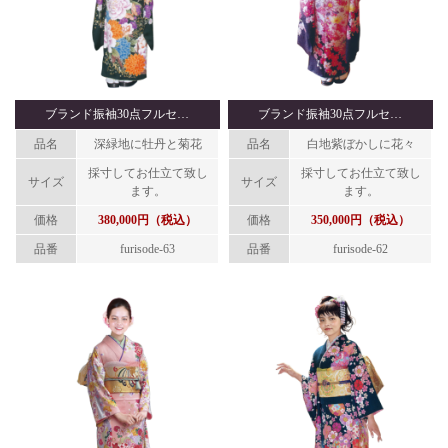
ブランド振袖30点フルセ…
ブランド振袖30点フルセ…
品名
深緑地に牡丹と菊花
品名
白地紫ぼかしに花々
採寸してお仕立て致し
採寸してお仕立て致し
サイズ
サイズ
ます。
ます。
価格
380,000円（税込）
価格
350,000円（税込）
品番
furisode-63
品番
furisode-62