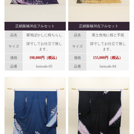
正絹振袖30点フルセット
正絹振袖30点フルセット
品名
紫地ぼかしに桜ちらし
品名
黄土色地に桜と手毬
採寸してお仕立て致し
採寸してお仕立て致し
サイズ
サイズ
ます。
ます。
価格
198,000円（税込）
価格
155,000円（税込）
品番
furisode-05
品番
furisode-04