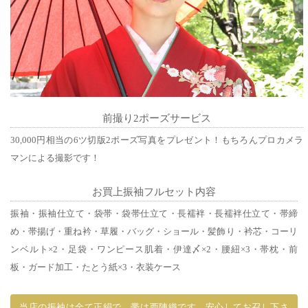
前撮り2ポーズサービス
30,000円相当の6ツ切版2ポーズ写真をプレゼント！もちろんプロカメラ
マンによる撮影です！
お買上振袖フルセット内容
振袖・振袖仕立て・袋帯・袋帯仕立て・長襦袢・長襦袢仕立て・帯締
め・帯揚げ・重ね衿・草履・バッグ・ショール・髪飾り・衿芯・コーリ
ンベルト×2・足袋・ワンピース肌着・伊達〆×2・腰紐×3・帯枕・前
板・ガード加工・たとう紙×3・衣装ケース
当店の振袖は全て正絹で、帯は西陣織です。安心してお召し下さ