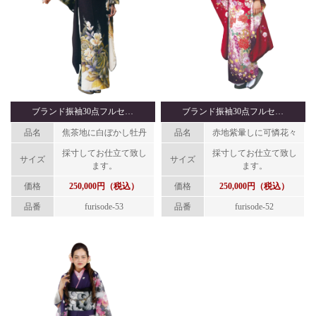
ブランド振袖30点フルセ…
ブランド振袖30点フルセ…
品名
焦茶地に白ぼかし牡丹
品名
赤地紫暈しに可憐花々
採寸してお仕立て致し
採寸してお仕立て致し
サイズ
サイズ
ます。
ます。
価格
250,000円（税込）
価格
250,000円（税込）
品番
furisode-53
品番
furisode-52