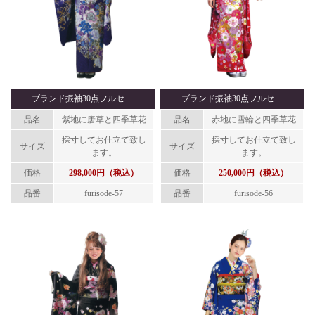
ブランド振袖30点フルセ…
ブランド振袖30点フルセ…
品名
紫地に唐草と四季草花
品名
赤地に雪輪と四季草花
採寸してお仕立て致し
採寸してお仕立て致し
サイズ
サイズ
ます。
ます。
価格
298,000円（税込）
価格
250,000円（税込）
品番
furisode-57
品番
furisode-56