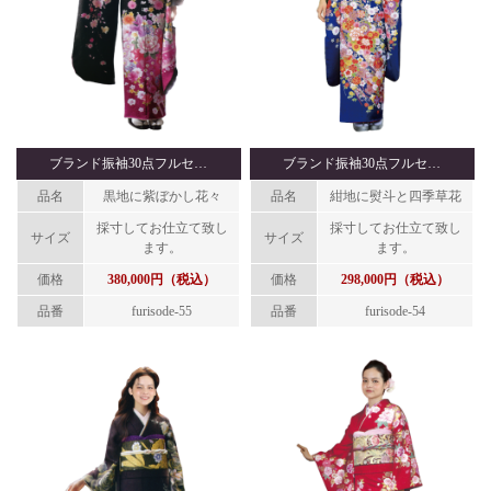
ブランド振袖30点フルセ…
ブランド振袖30点フルセ…
品名
黒地に紫ぼかし花々
品名
紺地に熨斗と四季草花
採寸してお仕立て致し
採寸してお仕立て致し
サイズ
サイズ
ます。
ます。
価格
380,000円（税込）
価格
298,000円（税込）
品番
furisode-55
品番
furisode-54