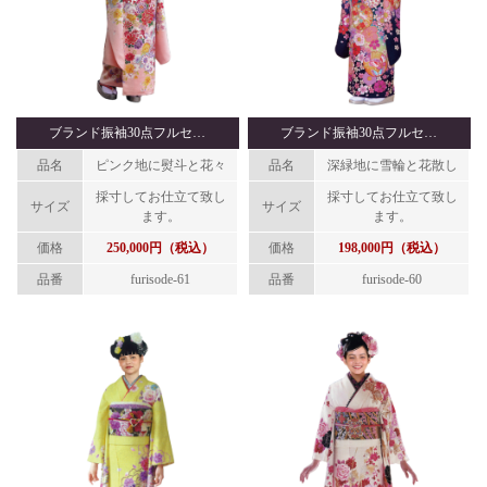
ブランド振袖30点フルセ…
ブランド振袖30点フルセ…
品名
ピンク地に熨斗と花々
品名
深緑地に雪輪と花散し
採寸してお仕立て致し
採寸してお仕立て致し
サイズ
サイズ
ます。
ます。
価格
250,000円（税込）
価格
198,000円（税込）
品番
furisode-61
品番
furisode-60