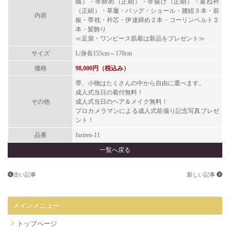
織）・帯締め（正絹）・帯揚げ（正絹）・重ね衿
（正絹）・草履・バッグ・ショール・腰紐３本・前
内容
板・帯枕・衿芯・伊達締め２本・コーリンベルト２
本・髪飾り
≪足袋・ワンピース肌着は新品をプレゼント≫
サイズ
L/身長155cm～170cm
価格
98,000円（税込み）
帯、小物はたくさんの中から自由に選べます。
成人式当日の着付無料！
その他
成人式当日のヘア＆メイク無料！
プロカメラマンによる成人式前撮り記念写真プレゼ
ント！
品番
furiren-11
一覧へ戻る
古い記事
新しい記事
メインメニュー
トップページ