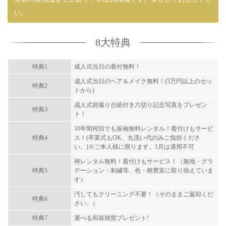
い。
8大特典
特典1
成人式当日の着付無料！
成人式当日のヘア＆メイク無料！(5万円以上のセッ
特典2
トから)
成人式前撮り台紙付き六切り記念写真をプレゼン
特典3
ト！
10年間何回でも振袖無料レンタル！着付けもサービ
特典4
ス！(卒業式もOK、丸洗い代のみご負担くださ
い。)※ご本人様に限ります。1月は適用不可
袴レンタル無料！着付けもサービス！（無地・グラ
特典5
デーション・刺繍等、色・柄豊富に取り揃えていま
す）
汚してもクリーニング不要！（そのままご返却くだ
特典6
さい。）
特典7
選べる和装雑貨プレゼント!