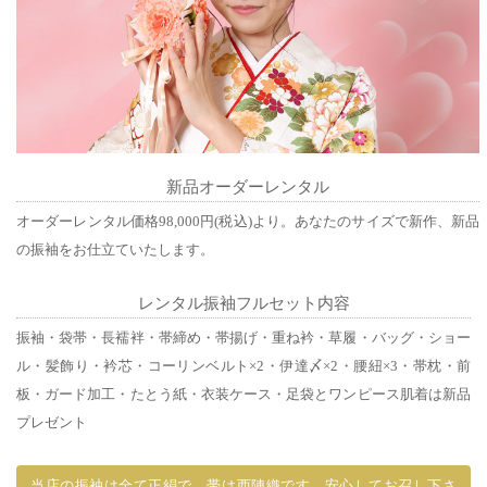
新品オーダーレンタル
オーダーレンタル価格98,000円(税込)より。あなたのサイズで新作、新品
の振袖をお仕立ていたします。
レンタル振袖フルセット内容
振袖・袋帯・長襦袢・帯締め・帯揚げ・重ね衿・草履・バッグ・ショー
ル・髪飾り・衿芯・コーリンベルト×2・伊達〆×2・腰紐×3・帯枕・前
板・ガード加工・たとう紙・衣装ケース・足袋とワンピース肌着は新品
プレゼント
当店の振袖は全て正絹で、帯は西陣織です。安心してお召し下さ