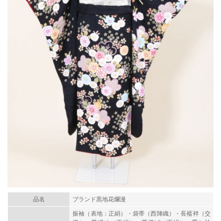
品名
ブランド黒地花爛漫
振袖（表地：正絹）・袋帯（西陣織）・長襦袢（交