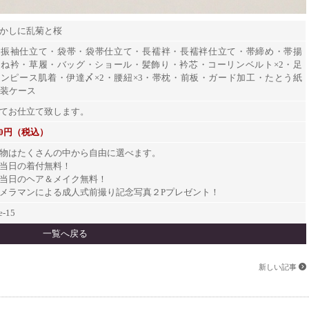
かしに乱菊と桜
・振袖仕立て・袋帯・袋帯仕立て・長襦袢・長襦袢仕立て・帯締め・帯揚
重ね衿・草履・バッグ・ショール・髪飾り・衿芯・コーリンベルト×
2
・足
ンピース肌着・伊達〆×
2
・腰紐×
3
・帯枕・前板・ガード加工・たとう紙
装ケース
てお仕立て致します。
000円（税込）
物はたくさんの中から自由に選べます。
当日の着付無料！
当日のヘア＆メイク無料！
メラマンによる成人式前撮り記念写真２
P
プレゼント！
e-15
一覧へ戻る
新しい記事