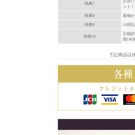
お買い
特典7
ント！
特典8
振袖か
特典9
10回
正絹訪
特典10
間1年
下記商品以