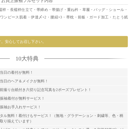
お買上振袖フルセット内容
襦袢・長襦袢仕立て・帯締め・帯揚げ・重ね衿・草履・バッグ・ショール・
ワンピース肌着・伊達〆×2・腰紐×3・帯枕・前板・ガード加工・たとう紙
す。安心してお召し下さい。
10大特典
当日の着付が無料！
当日のヘア＆メイクが無料！
前撮り台紙付き六切り記念写真を2ポーズプレゼント！
間振袖着付が無料サービス！
間振袖お手入れサービス！
タル無料！着付けもサービス！（無地・グラデーション・刺繍等、色・柄
取り揃えています）