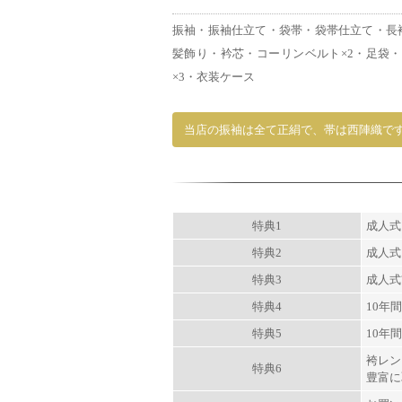
振袖・振袖仕立て・袋帯・袋帯仕立て・長
髪飾り・衿芯・コーリンベルト×2・足袋・
×3・衣装ケース
当店の振袖は全て正絹で、帯は西陣織で
特典1
成人式
特典2
成人式
特典3
成人式
特典4
10年
特典5
10年
袴レン
特典6
豊富に