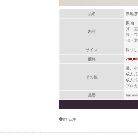
品名
赤地ぼ
振袖
げ・
内容
袋・ワ
×
3
・衣
サイズ
採寸し
価格
280,
帯、小
成人式
その他
成人式
プロカ
品番
furisod
古い記事