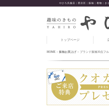
やひろ呉服店 | 西京区 | 振袖 | 着物 | きも
トップページ
HOME
振袖お買上げ
ブランド振袖30点フ