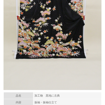
品名
加工物 黒地に古典
内容
振袖・振袖仕立て