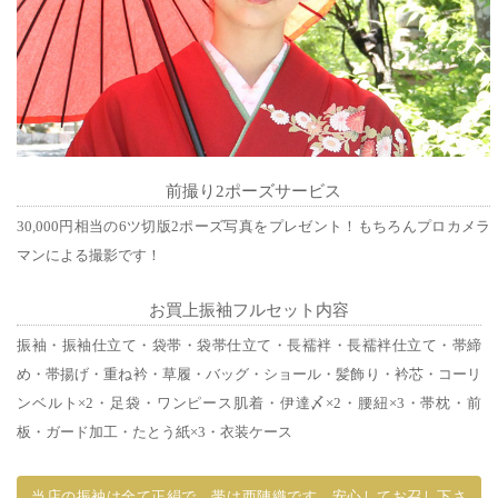
前撮り2ポーズサービス
30,000円相当の6ツ切版2ポーズ写真をプレゼント！もちろんプロカメラ
マンによる撮影です！
お買上振袖フルセット内容
振袖・振袖仕立て・袋帯・袋帯仕立て・長襦袢・長襦袢仕立て・帯締
め・帯揚げ・重ね衿・草履・バッグ・ショール・髪飾り・衿芯・コーリ
ンベルト×2・足袋・ワンピース肌着・伊達〆×2・腰紐×3・帯枕・前
板・ガード加工・たとう紙×3・衣装ケース
当店の振袖は全て正絹で、帯は西陣織です。安心してお召し下さ