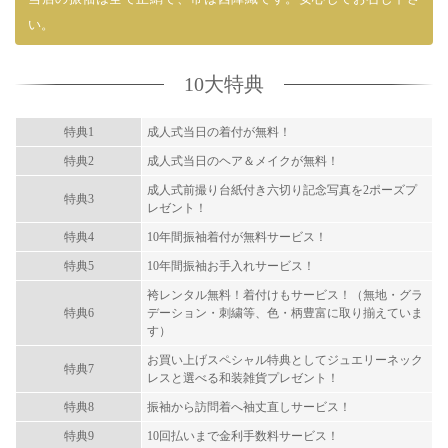
い。
10大特典
特典1
成人式当日の着付が無料！
特典2
成人式当日のヘア＆メイクが無料！
成人式前撮り台紙付き六切り記念写真を2ポーズプ
特典3
レゼント！
特典4
10年間振袖着付が無料サービス！
特典5
10年間振袖お手入れサービス！
袴レンタル無料！着付けもサービス！（無地・グラ
特典6
デーション・刺繍等、色・柄豊富に取り揃えていま
す）
お買い上げスペシャル特典としてジュエリーネック
特典7
レスと選べる和装雑貨プレゼント！
特典8
振袖から訪問着へ袖丈直しサービス！
特典9
10回払いまで金利手数料サービス！