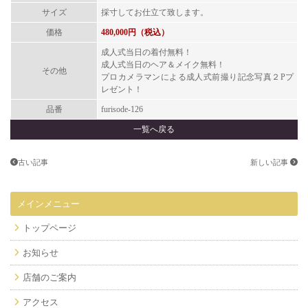
サイズ
採寸してお仕立て致します。
価格
480,000円（税込）
成人式当日の着付無料！
成人式当日のヘア＆メイク無料！
その他
プロカメラマンによる成人式前撮り記念写真２
P
プ
レゼント！
品番
furisode-126
一覧へ戻る
古い記事
新しい記事
メインメニュー
トップページ
お知らせ
店舗のご案内
アクセス