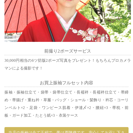
前撮り2ポーズサービス
30,000円相当の6ツ切版2ポーズ写真をプレゼント！もちろんプロカメラ
マンによる撮影です！
お買上振袖フルセット内容
振袖・振袖仕立て・袋帯・袋帯仕立て・長襦袢・長襦袢仕立て・帯締
め・帯揚げ・重ね衿・草履・バッグ・ショール・髪飾り・衿芯・コーリ
ンベルト×2・足袋・ワンピース肌着・伊達〆×2・腰紐×3・帯枕・前
板・ガード加工・たとう紙×3・衣装ケース
当店の振袖は全て正絹で、帯は西陣織です。安心してお召し下さ