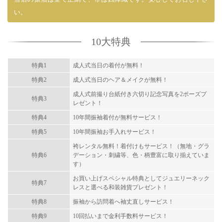
い。
10大特典
特典1
成人式当日の着付が無料！
特典2
成人式当日のヘア＆メイクが無料！
成人式前撮り台紙付き六切り記念写真を2ポーズプ
特典3
レゼント！
特典4
10年間振袖着付が無料サービス！
特典5
10年間振袖お手入れサービス！
袴レンタル無料！着付けもサービス！（無地・グラ
特典6
デーション・刺繍等、色・柄豊富に取り揃えていま
す）
お買い上げスペシャル特典としてジュエリーネック
特典7
レスと選べる和装雑貨プレゼント！
特典8
振袖から訪問着へ袖丈直しサービス！
特典9
10回払いまで金利手数料サービス！