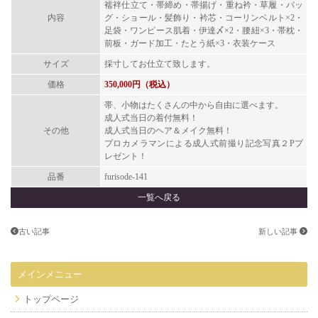
襦袢仕立て・帯締め・帯揚げ・重ね衿・草履・バッ
内容
グ・ショール・髪飾り・衿芯・コーリンベルト×
2
・
足袋・ワンピース肌着・伊達〆×
2
・腰紐×
3
・帯枕・
前板・ガード加工・たとう紙×
3
・衣装ケース
サイズ
採寸してお仕立て致します。
価格
350,000円（税込）
帯、小物はたくさんの中から自由に選べます。
成人式当日の着付無料！
その他
成人式当日のヘア＆メイク無料！
プロカメラマンによる成人式前撮り記念写真２
P
プ
レゼント！
品番
furisode-141
一覧へ戻る
古い記事
新しい記事
メインメニュー
トップページ