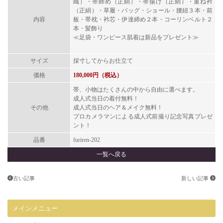
織）・帯締め（正絹）・帯揚げ（正絹）・重ね衿
（正絹）・草履・バッグ・ショール・腰紐３本・前
内容
板・帯枕・衿芯・伊達締め２本・コーリンベルト２
本・髪飾り
≪足袋・ワンピース肌着は新品をプレゼント≫
サイズ
採寸してからお仕立て
価格
180,000円（税込）
帯、小物はたくさんの中から自由に選べます。
成人式当日の着付無料！
その他
成人式当日のヘア＆メイク無料！
プロカメラマンによる成人式前撮り記念写真プレゼ
ント！
品番
furiren-202
一覧へ戻る
古い記事
新しい記事
メインメニュー