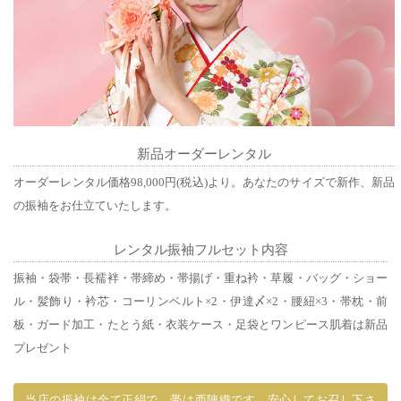
新品オーダーレンタル
オーダーレンタル価格98,000円(税込)より。あなたのサイズで新作、新品
の振袖をお仕立ていたします。
レンタル振袖フルセット内容
振袖・袋帯・長襦袢・帯締め・帯揚げ・重ね衿・草履・バッグ・ショー
ル・髪飾り・衿芯・コーリンベルト×2・伊達〆×2・腰紐×3・帯枕・前
板・ガード加工・たとう紙・衣装ケース・足袋とワンピース肌着は新品
プレゼント
当店の振袖は全て正絹で、帯は西陣織です。安心してお召し下さ