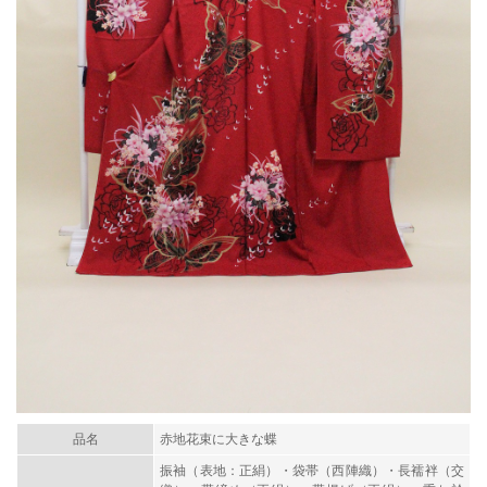
品名
赤地花束に大きな蝶
振袖（表地：正絹）・袋帯（西陣織）・長襦袢（交