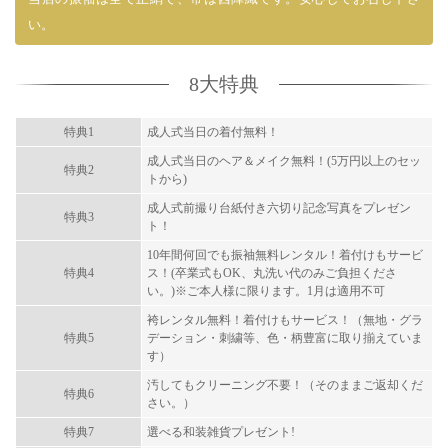
い。
8大特典
特典1
成人式当日の着付無料！
成人式当日のヘア＆メイク無料！(5万円以上のセッ
特典2
トから)
成人式前撮り台紙付き六切り記念写真をプレゼン
特典3
ト！
10年間何回でも振袖無料レンタル！着付けもサービ
特典4
ス！(卒業式もOK、丸洗い代のみご負担くださ
い。)※ご本人様に限ります。1月は適用不可
袴レンタル無料！着付けもサービス！（無地・グラ
特典5
デーション・刺繍等、色・柄豊富に取り揃えていま
す）
汚してもクリーニング不要！（そのままご返却くだ
特典6
さい。）
特典7
選べる和装雑貨プレゼント!