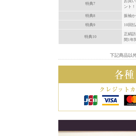
お買い
特典7
ント！
特典8
振袖か
特典9
10回
正絹訪
特典10
間1年
下記商品以