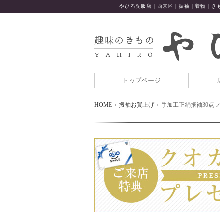
やひろ呉服店 | 西京区 | 振袖 | 着物 | きも
トップページ
HOME
振袖お買上げ
手加工正絹振袖30点