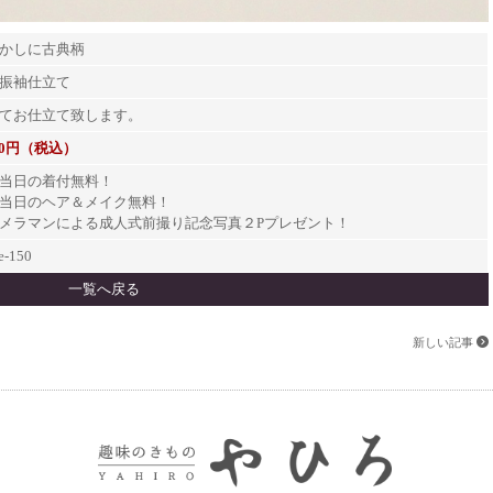
かしに古典柄
振袖仕立て
てお仕立て致します。
000円（税込）
当日の着付無料！
当日のヘア＆メイク無料！
メラマンによる成人式前撮り記念写真２
P
プレゼント！
de-150
一覧へ戻る
新しい記事