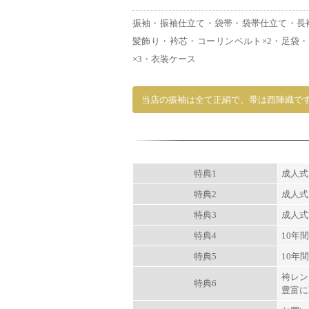
振袖・振袖仕立て・袋帯・袋帯仕立て・長
髪飾り・衿芯・コーリンベルト×2・足袋・
×3・衣装ケース
当店の振袖は全て正絹で、帯は西陣織で
特典1
成人式
特典2
成人式
特典3
成人式
特典4
10年
特典5
10年
袴レン
特典6
豊富に