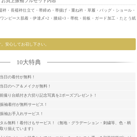
お買上振袖フルセット内容
襦袢・長襦袢仕立て・帯締め・帯揚げ・重ね衿・草履・バッグ・ショール・
ワンピース肌着・伊達〆×2・腰紐×3・帯枕・前板・ガード加工・たとう紙
す。安心してお召し下さい。
10大特典
当日の着付が無料！
当日のヘア＆メイクが無料！
前撮り台紙付き六切り記念写真を2ポーズプレゼント！
間振袖着付が無料サービス！
間振袖お手入れサービス！
タル無料！着付けもサービス！（無地・グラデーション・刺繍等、色・柄
取り揃えています）