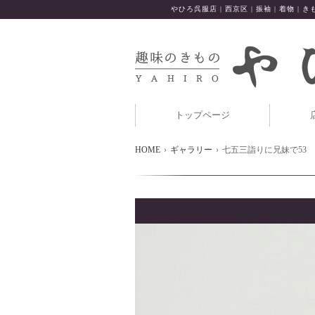
やひろ呉服店 | 西京区 | 振袖 | 着物 | きも
トップページ
HOME
ギャラリー
七五三詣りに兄妹で53