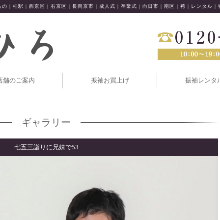
の | 桂駅 | 西京区 | 右京区 | 長岡京市 | 成人式 | 卒業式 | 向日市 | 南区 | 袴 | レンタル |
店舗のご案内
振袖お買上げ
振袖レンタ
ギャラリー
七五三詣りに兄妹で53