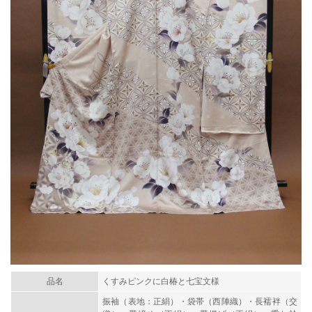
品名
くすみピンクに白椿と七宝文様
振袖（表地：正絹）・袋帯（西陣織）・長襦袢（交