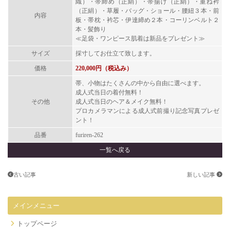
織）・帯締め（正絹）・帯揚げ（正絹）・重ね衿
（正絹）・草履・バッグ・ショール・腰紐３本・前
内容
板・帯枕・衿芯・伊達締め２本・コーリンベルト２
本・髪飾り
≪足袋・ワンピース肌着は新品をプレゼント≫
サイズ
採寸してお仕立て致します。
価格
220,000円（税込み）
帯、小物はたくさんの中から自由に選べます。
成人式当日の着付無料！
その他
成人式当日のヘア＆メイク無料！
プロカメラマンによる成人式前撮り記念写真プレゼ
ント！
品番
furiren‐262
一覧へ戻る
古い記事
新しい記事
メインメニュー
トップページ