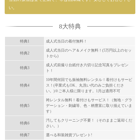
い。
8大特典
特典1
成人式当日の着付無料！
成人式当日のヘア＆メイク無料！(5万円以上のセッ
特典2
トから)
成人式前撮り台紙付き六切り記念写真をプレゼン
特典3
ト！
10年間何回でも振袖無料レンタル！着付けもサービ
特典4
ス！(卒業式もOK、丸洗い代のみご負担くださ
い。)※ご本人様に限ります。1月は適用不可
袴レンタル無料！着付けもサービス！（無地・グラ
特典5
デーション・刺繍等、色・柄豊富に取り揃えていま
す）
汚してもクリーニング不要！（そのままご返却くだ
特典6
さい。）
特典7
選べる和装雑貨プレゼント!