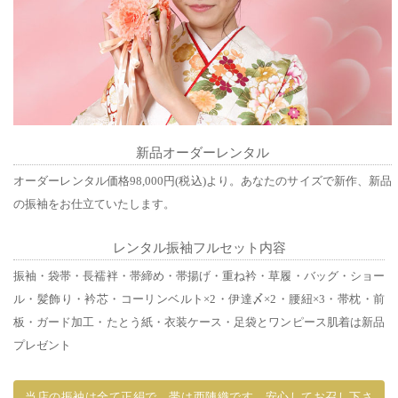
新品オーダーレンタル
オーダーレンタル価格98,000円(税込)より。あなたのサイズで新作、新品
の振袖をお仕立ていたします。
レンタル振袖フルセット内容
振袖・袋帯・長襦袢・帯締め・帯揚げ・重ね衿・草履・バッグ・ショー
ル・髪飾り・衿芯・コーリンベルト×2・伊達〆×2・腰紐×3・帯枕・前
板・ガード加工・たとう紙・衣装ケース・足袋とワンピース肌着は新品
プレゼント
当店の振袖は全て正絹で、帯は西陣織です。安心してお召し下さ